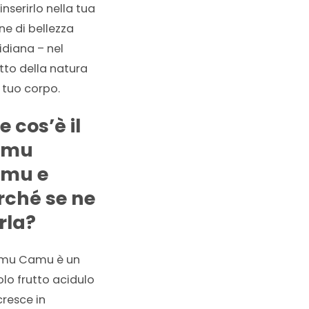
inserirlo nella tua
ne di bellezza
idiana – nel
tto della natura
 tuo corpo.
 cos’è il
amu
mu e
rché se ne
rla?
amu Camu è un
olo frutto acidulo
cresce in