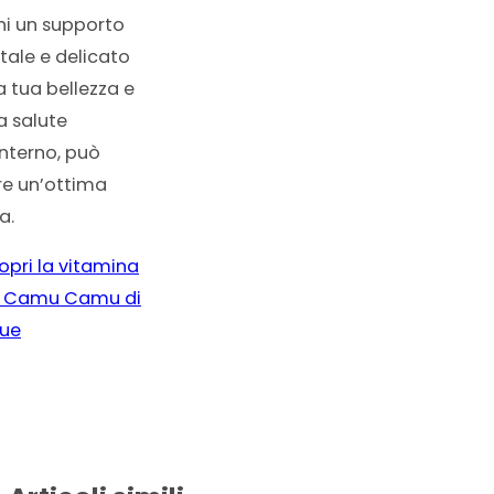
hi un supporto
tale e delicato
a tua bellezza e
a salute
interno, può
re un’ottima
a.
opri la vitamina
 Camu Camu di
que