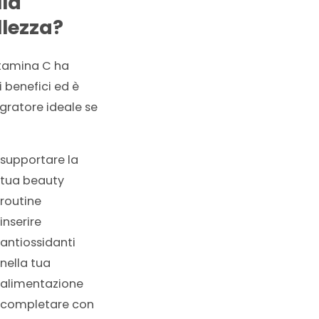
lla
llezza?
itamina C ha
 benefici ed è
egratore ideale se
supportare la
tua beauty
routine
inserire
antiossidanti
nella tua
alimentazione
completare con