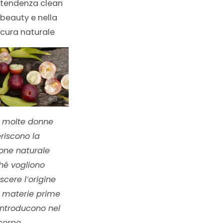
tendenza clean
beauty e nella
cura naturale
 molte donne
riscono la
ione naturale
hé vogliono
cere l’origine
e materie prime
introducono nel
corpo.