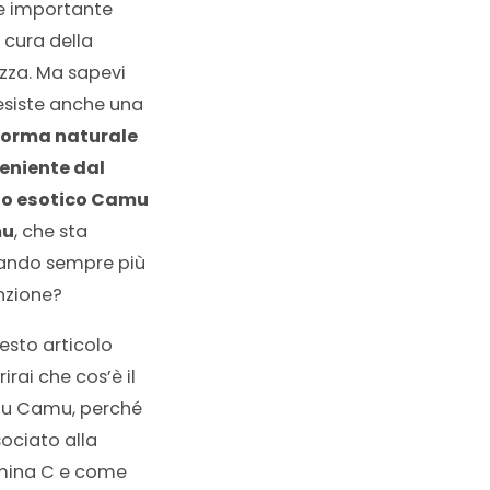
e importante
 cura della
ezza. Ma sapevi
esiste anche una
forma naturale
eniente dal
to esotico Camu
u
, che sta
rando sempre più
nzione?
esto articolo
irai che cos’è il
 Camu, perché
sociato alla
mina C e come