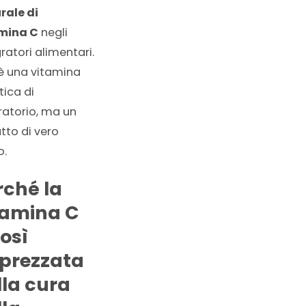
rale di
mina C
negli
ratori alimentari.
è una vitamina
tica di
ratorio, ma un
tto di vero
o.
rché la
tamina C
così
prezzata
lla cura