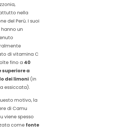
zonia,
attutto nella
ne del Perù. I suoi
i hanno un
enuto
ralmente
ato di vitamina C
olte fino a
40
e superiore a
lo dei limoni
(in
a essiccata).
questo motivo, la
ere di Camu
 viene spesso
izzata come
fonte