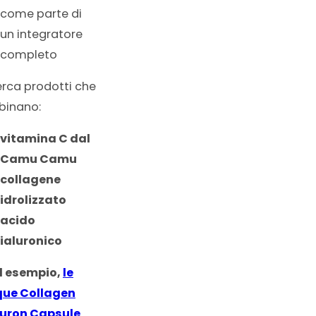
come parte di
un integratore
completo
erca prodotti che
inano:
vitamina C dal
Camu Camu
collagene
idrolizzato
acido
ialuronico
 esempio,
le
que Collagen
uron Capsule