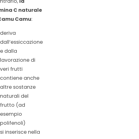
ntrario,
la
mina C naturale
 Camu Camu
:
deriva
dall’essiccazione
e dalla
lavorazione di
veri frutti
contiene anche
altre sostanze
naturali del
frutto (ad
esempio
polifenoli)
si inserisce nella