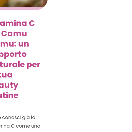
tamina C
 Camu
mu: un
pporto
turale per
 tua
auty
utine
 conosci già la
mina C come una