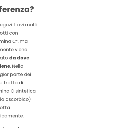
fferenza?
egozi trovi molti
otti con
amina C”, ma
mente viene
cato
da dove
iene
. Nella
ior parte dei
si tratta di
mina C sintetica
do ascorbico)
otta
icamente.