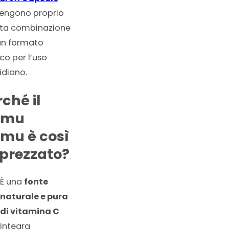
engono proprio
ta combinazione
 un formato
co per l’uso
idiano.
ché il
amu
mu è così
prezzato?
È una
fonte
naturale e pura
di vitamina C
Integra