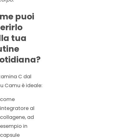
me puoi
erirlo
lla tua
utine
otidiana?
itamina C dal
 Camu è ideale:
come
integratore al
collagene, ad
esempio in
capsule