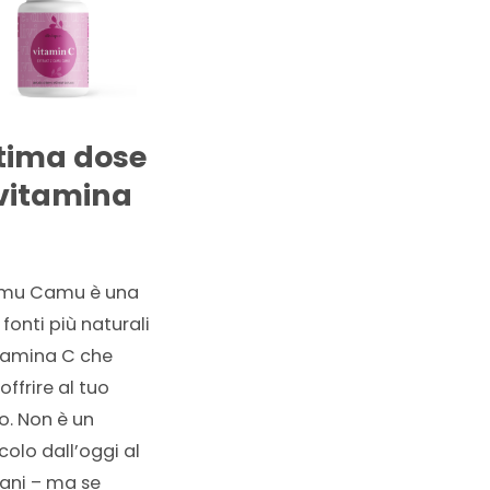
tima dose
 vitamina
amu Camu è una
 fonti più naturali
itamina C che
offrire al tuo
o. Non è un
olo dall’oggi al
ni – ma se