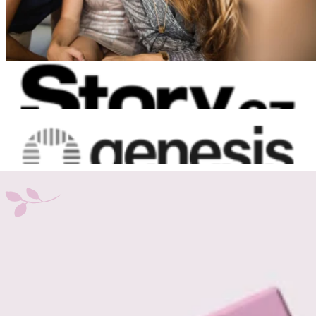
Znáte ze Story.cz
Znáte z genesis-shop.cz