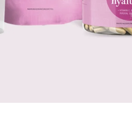
dering vertraagt:
en en
or een jeugdige