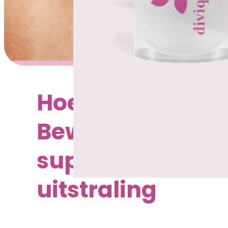
Hoe je huidverou
Bewezen method
supplementen vo
uitstraling